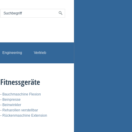
Engineering
Vertrieb
Fitnessgeräte
-
Bauchmaschine Flexion
-
Beinpresse
-
Beinwinkler
-
Reharollen verstellbar
-
Rückenmaschine Extension